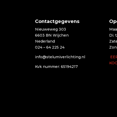
Contactgegevens
Op
Nieuweweg 303
Maa
6603 BN Wijchen
Di. 
Nederland
Zat
024 – 64 225 24
Zon
info@stelumiverlichting.nl
EE
KO
Kvk nummer: 65194217