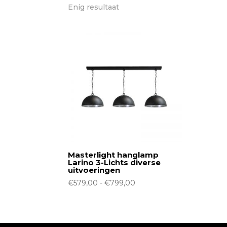
Enig resultaat
Masterlight hanglamp
Larino 3-Lichts diverse
uitvoeringen
Prijsklasse:
€
579,00
-
€
799,00
€579,00
tot
€799,00