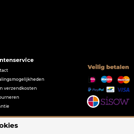
antenservice
tact
alingsmogelijkheden
n verzendkosten
ourneren
antie
okies