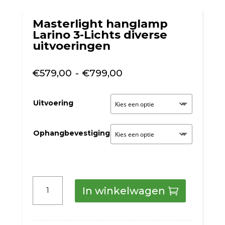
Masterlight hanglamp
Larino 3-Lichts diverse
uitvoeringen
Prijsklasse:
€
579,00
-
€
799,00
€579,00
tot
Uitvoering
€799,00
Ophangbevestiging
Masterlight
In winkelwagen
hanglamp
Larino