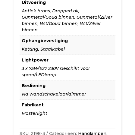
Uitvoering
3-
Antiek brons
,
Dropped oil
,
Gunmetal/Goud binnen
,
Gunmetal/Zilver
Lichts
binnen
,
Wit/Goud binnen
,
Wit/Zilver
diverse
binnen
uitvoeringen
Ophangbevestiging
Ketting
,
Staalkabel
aantal
Lightpower
3 x 75W/E27 230V Geschikt voor
spaar/LEDlamp
Bediening
via wandschakelaar/dimmer
Fabrikant
Masterlight
SKU:
2198-3
Categorieën:
Hanglampen
,