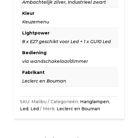
in
Ambachtelijk zilver
,
Industrieel zwart
diverse
Kleur
uitvoeringen.
Keuzemenu
aantal
Lightpower
8 x E27 geschikt voor Led + 1 x GU10 Led
Bediening
via wandschakelaar/dimmer
Fabrikant
Leclerc en Bouman
SKU:
Malibu
Categorieën:
Hanglampen
,
Led
,
Led
Merk:
Leclerc en Bouman