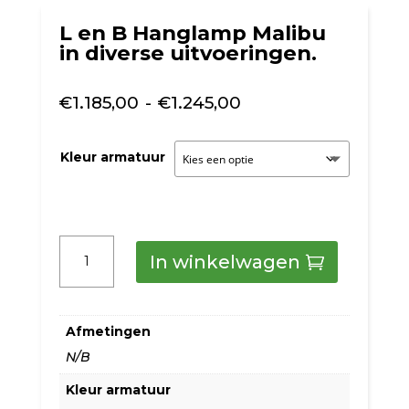
L en B Hanglamp Malibu
in diverse uitvoeringen.
Prijsklasse:
€
1.185,00
-
€
1.245,00
€1.185,00
tot
Kleur armatuur
€1.245,00
L
In winkelwagen
en
B
Afmetingen
Hanglamp
N/B
Malibu
Kleur armatuur