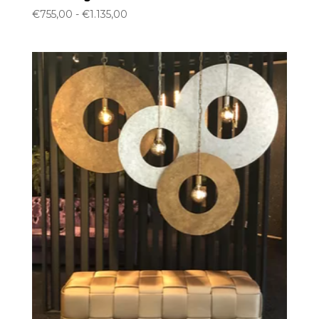
Prijsklasse:
€
755,00
-
€
1.135,00
€755,00
tot
€1.135,00