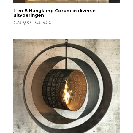
L en B Hanglamp Corum in diverse
uitvoeringen
Prijsklasse:
€
239,00
-
€
325,00
€239,00
tot
€325,00