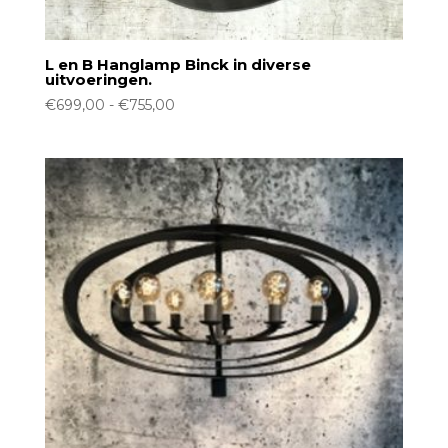
L en B Hanglamp Binck in diverse
uitvoeringen.
Prijsklasse:
€
699,00
-
€
755,00
€699,00
tot
€755,00