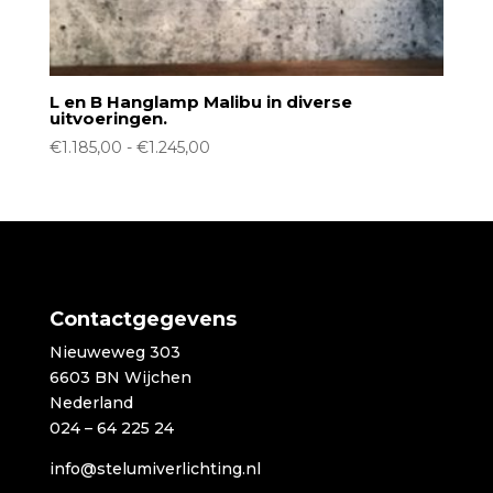
L en B Hanglamp Malibu in diverse
uitvoeringen.
Prijsklasse:
€
1.185,00
-
€
1.245,00
€1.185,00
tot
€1.245,00
Contactgegevens
Nieuweweg 303
6603 BN Wijchen
Nederland
024 – 64 225 24
info@stelumiverlichting.nl