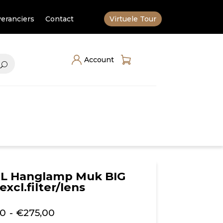
eranciers
Contact
Virtuele Tour
Account
1-L Hanglamp Muk BIG
excl.filter/lens
Prijsklasse:
00
-
€
275,00
€215,00