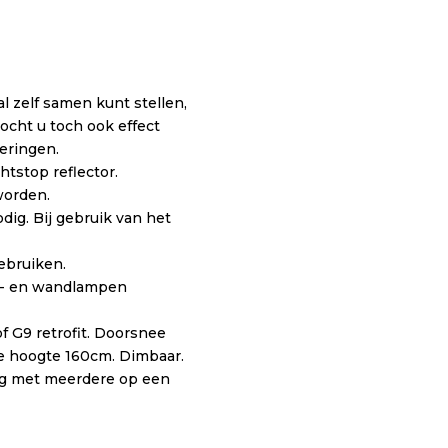
l zelf samen kunt stellen,
mocht u toch ook effect
oeringen.
htstop reflector.
worden.
dig. Bij gebruik van het
gebruiken.
er- en wandlampen
f G9 retrofit. Doorsnee
le hoogte 160cm. Dimbaar.
aag met meerdere op een