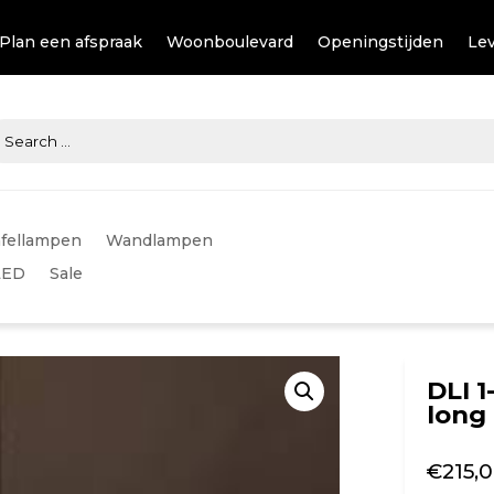
Plan een afspraak
Woonboulevard
Openingstijden
Lev
fellampen
Wandlampen
LED
Sale
DLI 
long 
€
215,