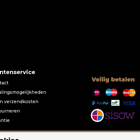
antenservice
tact
alingsmogelijkheden
n verzendkosten
ourneren
antie