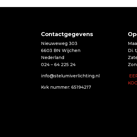
Contactgegevens
Op
Nieuweweg 303
Maa
6603 BN Wijchen
Di. 
Nederland
Zat
024 – 64 225 24
Zon
info@stelumiverlichting.nl
EE
KO
Kvk nummer: 65194217