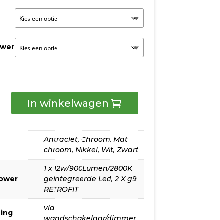
tot
€275,00
ower
In winkelwagen
Antraciet
,
Chroom
,
Mat
mp
chroom
,
Nikkel
,
Wit
,
Zwart
1 x 12w/900Lumen/2800K
power
geintegreerde Led
,
2 X g9
RETROFIT
via
ing
er/lens
wandschakelaar/dimmer