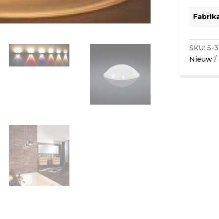
aantal
Fabrik
SKU:
5-
Nieuw