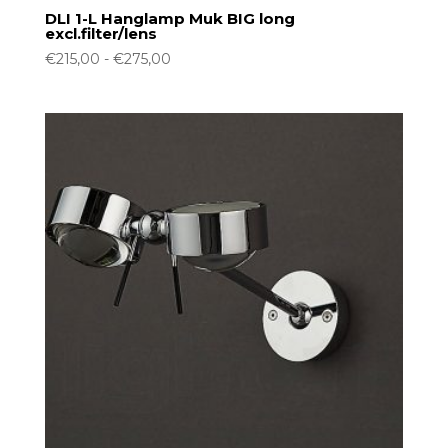
DLI 1-L Hanglamp Muk BIG long
excl.filter/lens
Prijsklasse:
€
215,00
-
€
275,00
€215,00
tot
€275,00