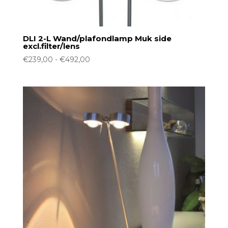
DLI 2-L Wand/plafondlamp Muk side
excl.filter/lens
Prijsklasse:
€
239,00
-
€
492,00
€239,00
tot
€492,00