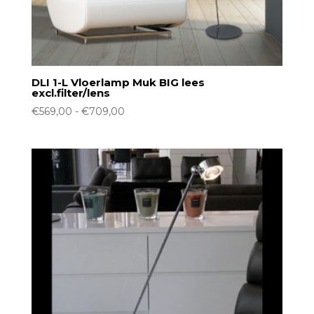
DLI 1-L Vloerlamp Muk BIG lees
excl.filter/lens
Prijsklasse:
€
569,00
-
€
709,00
€569,00
tot
€709,00