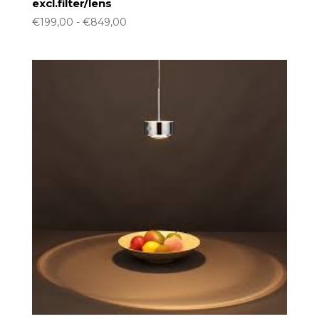
excl.filter/lens
Prijsklasse:
€
199,00
-
€
849,00
€199,00
tot
€849,00