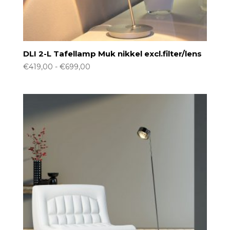
DLI 2-L Tafellamp Muk nikkel excl.filter/lens
Prijsklasse:
€
419,00
-
€
699,00
€419,00
tot
€699,00