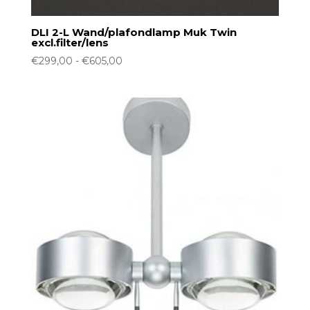
DLI 2-L Wand/plafondlamp Muk Twin
excl.filter/lens
Prijsklasse:
€
299,00
-
€
605,00
€299,00
tot
€605,00