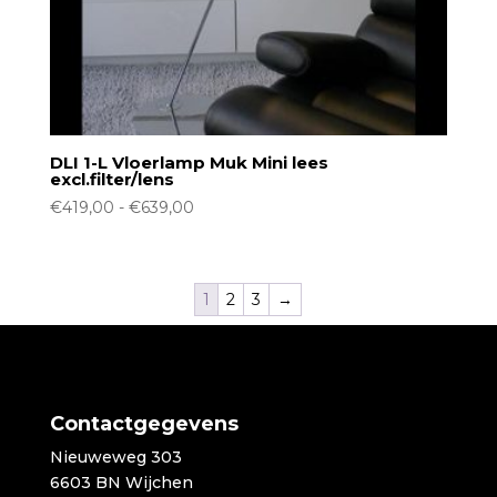
DLI 1-L Vloerlamp Muk Mini lees
excl.filter/lens
Prijsklasse:
€
419,00
-
€
639,00
€419,00
tot
€639,00
1
2
3
→
Contactgegevens
Nieuweweg 303
6603 BN Wijchen