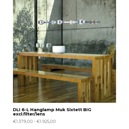
DLI 6-L Hanglamp Muk Sixtett BIG
excl.filter/lens
Prijsklasse:
€
1.379,00
-
€
1.925,00
€1.379,00