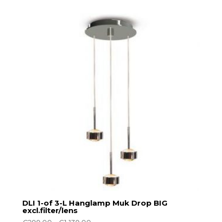
tot
€1.925,00
DLI 1-of 3-L Hanglamp Muk Drop BIG
excl.filter/lens