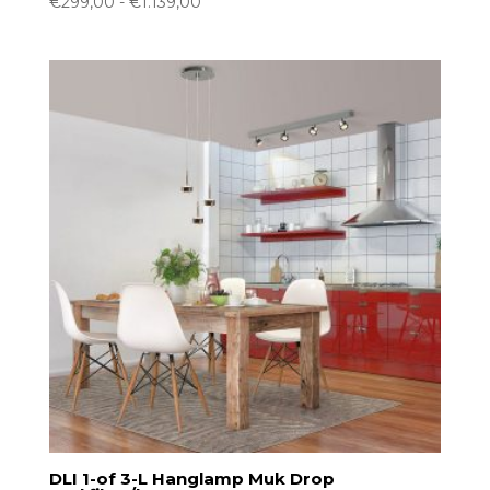
Prijsklasse:
€
299,00
-
€
1.139,00
€299,00
tot
€1.139,00
DLI 1-of 3-L Hanglamp Muk Drop