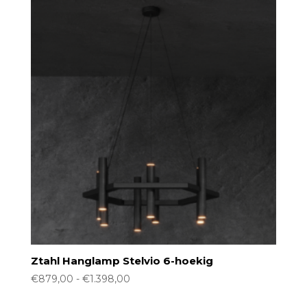
Ztahl Hanglamp Stelvio 6-hoekig
Prijsklasse:
€
879,00
-
€
1.398,00
€879,00