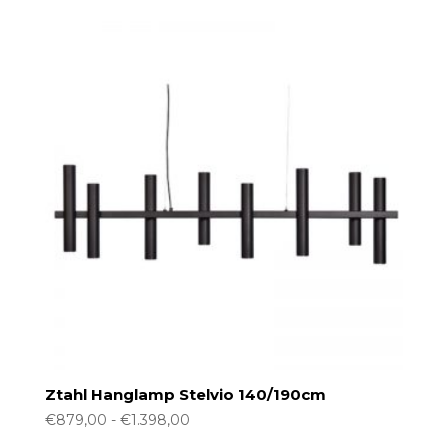
tot
€1.398,00
Ztahl Hanglamp Stelvio 140/190cm
Prijsklasse:
€
879,00
-
€
1.398,00
€879,00