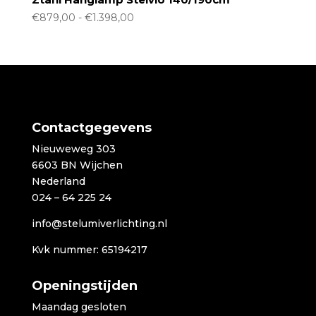
Prijsklasse:
€
879,00
-
€
1.398,00
€879,00
tot
€1.398,00
Contactgegevens
Nieuweweg 303
6603 BN Wijchen
Nederland
024 – 64 225 24
info@stelumiverlichting.nl
Kvk nummer: 65194217
Openingstijden
Maandag gesloten