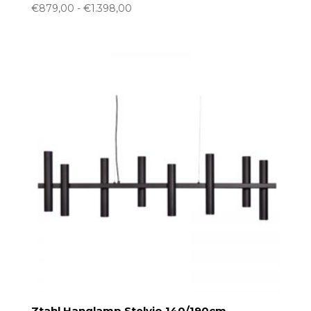
Prijsklasse:
€
879,00
-
€
1.398,00
€879,00
tot
€1.398,00
Ztahl Hanglamp Stelvio 140/190cm