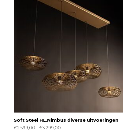
Soft Steel HL.Nimbus diverse uitvoeringen
Prijsklasse:
€
2.599,00
-
€
3.299,00
€2.599,00