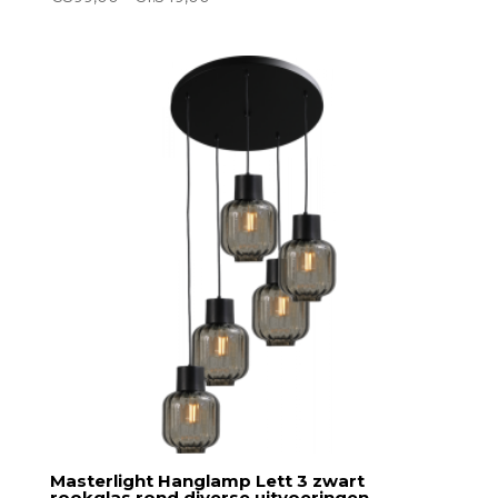
€899,00
tot
€1.349,00
Masterlight Hanglamp Lett 3 zwart
rookglas rond diverse uitvoeringen