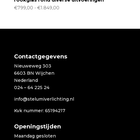
Prijsklasse:
€
799,00
-
€
1.849,00
€799,00
tot
€1.849,00
Contactgegevens
Nieuweweg 303
6603 BN Wijchen
Nederland
024 – 64 225 24
info@stelumiverlichting.nl
Kvk nummer: 65194217
Openingstijden
Maandag gesloten