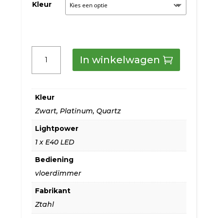
Kleur
€719,00
Ztahl
In winkelwagen
Vloerlamp
Trevi
Kleur
in
Zwart
,
Platinum
,
Quartz
diverse
Lightpower
kleuren
1 x E40 LED
aantal
Bediening
vloerdimmer
Fabrikant
Ztahl