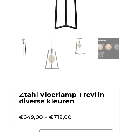
Ztahl Vloerlamp Trevi in
diverse kleuren
Prijsklasse:
€
649,00
-
€
719,00
€649,00
tot