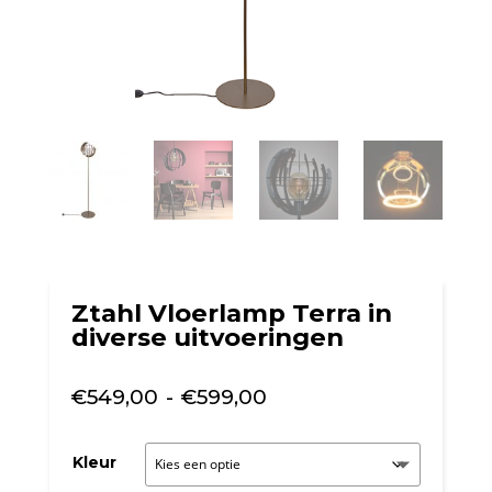
Ztahl Vloerlamp Terra in
diverse uitvoeringen
Prijsklasse:
€
549,00
-
€
599,00
€549,00
tot
Kleur
€599,00