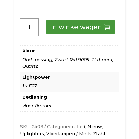
Ztahl
In winkelwagen
Vloerlamp
Terra
Kleur
in
Oud messing
,
Zwart Ral 9005
,
Platinum
,
Quartz
diverse
Lightpower
uitvoeringen
1 x E27
aantal
Bediening
vloerdimmer
SKU:
2403
Categorieën:
Led
,
Nieuw
,
Uplighters
,
Vloerlampen
Merk:
Ztahl