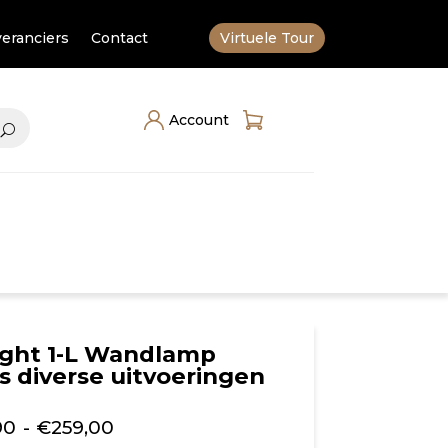
eranciers
Contact
Virtuele Tour
Account
ight 1-L Wandlamp
s diverse uitvoeringen
Prijsklasse:
90
-
€
259,00
€104,90