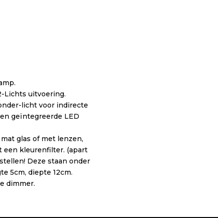
amp.
-Lichts uitvoering.
der-licht voor indirecte
n een geïntegreerde LED
mat glas of met lenzen,
een kleurenfilter. (apart
estellen! Deze staan onder
gte 5cm, diepte 12cm.
ne dimmer.