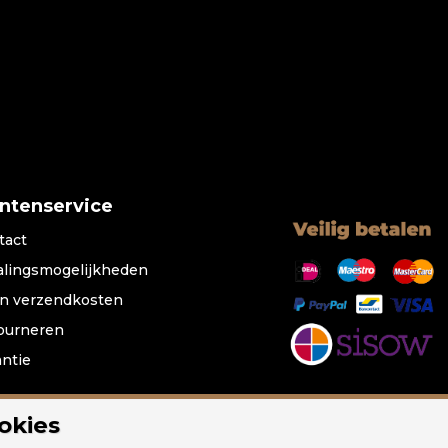
antenservice
tact
alingsmogelijkheden
n verzendkosten
ourneren
antie
okies