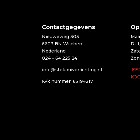
Contactgegevens
Op
Nieuweweg 303
Maa
6603 BN Wijchen
Di. 
Nederland
Zat
024 – 64 225 24
Zon
info@stelumiverlichting.nl
EE
KO
Kvk nummer: 65194217