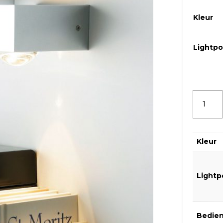
Kleur
Lightp
Toplight
1-
L
Kleur
Wandla
Focus
Light
diverse
uitvoeri
Bedien
aantal