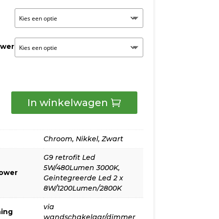
tot
€259,00
ower
In winkelwagen
Chroom
,
Nikkel
,
Zwart
mp
G9 retrofit Led
5W/480Lumen 3000K
,
power
Geintegreerde Led 2 x
8W/1200Lumen/2800K
ngen
via
ing
wandschakelaar/dimmer