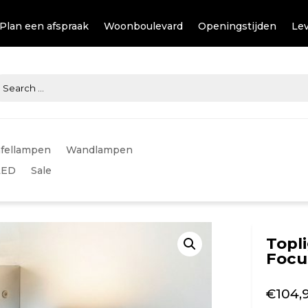
Plan een afspraak
Woonboulevard
Openingstijden
Lev
fellampen
Wandlampen
LED
Sale
Topl
Focu
€
104,