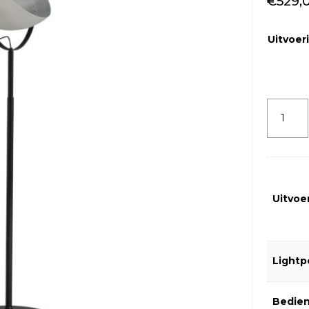
€
529,
Uitvoer
Masterli
vloerla
Larino
Bow
Uitvoe
40cm
diverse
uitvoeri
Light
aantal
Bedien