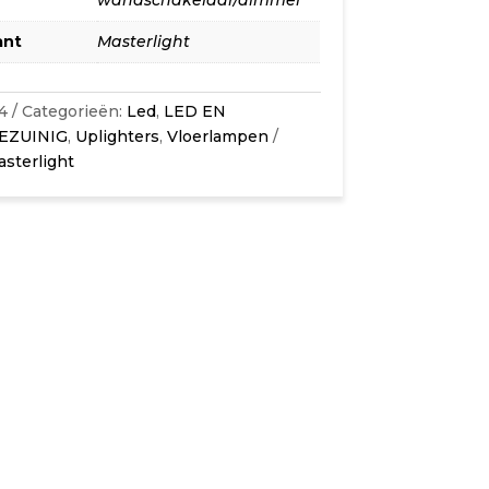
ant
Masterlight
4
Categorieën:
Led
,
LED EN
EZUINIG
,
Uplighters
,
Vloerlampen
sterlight