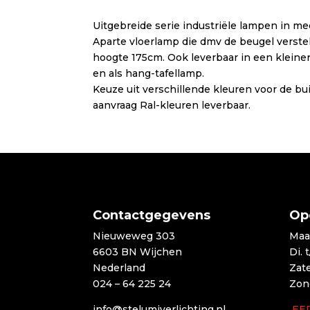
Uitgebreide serie industriële lampen in m
Aparte vloerlamp die dmv de beugel verste
hoogte 175cm. Ook leverbaar in een kleiner
en als hang-tafellamp.
Keuze uit verschillende kleuren voor de b
aanvraag Ral-kleuren leverbaar.
Contactgegevens
Op
Nieuweweg 303
Maa
6603 BN Wijchen
Di. 
Nederland
Zat
024 – 64 225 24
Zon
info@stelumiverlichting.nl
EE