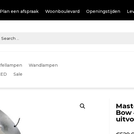
Plan een afspraak
Woonboulevard
Openingstijden
Lev
fellampen
Wandlampen
LED
Sale
Mast
Bow 
uitv