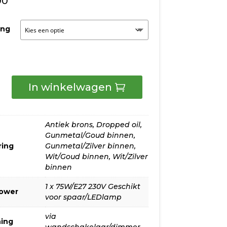
00
ing
ght
In winkelwagen
mp
Antiek brons
,
Dropped oil
,
Gunmetal/Goud binnen
,
ring
Gunmetal/Zilver binnen
,
Wit/Goud binnen
,
Wit/Zilver
binnen
1 x 75W/E27 230V Geschikt
ngen
power
voor spaar/LEDlamp
via
ing
wandschakelaar/dimmer