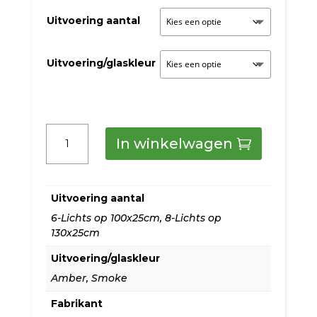
tot
Uitvoering aantal
€599,00
Uitvoering/glaskleur
Masterlight
In winkelwagen
HL.Quinto
diverse
Uitvoering aantal
uitvoeringen
6-Lichts op 100x25cm
,
8-Lichts op
130x25cm
aantal
Uitvoering/glaskleur
Amber
,
Smoke
Fabrikant