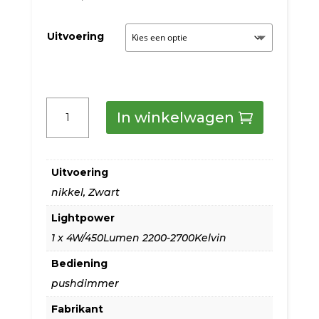
Uitvoering
Masterlight
In winkelwagen
Tafellamp
Caterina
Uitvoering
Led
nikkel
,
Zwart
nikkel
Lightpower
of
1 x 4W/450Lumen 2200-2700Kelvin
zwart
Bediening
laag
pushdimmer
aantal
Fabrikant