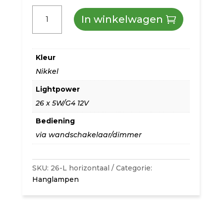
Diadora
In winkelwagen
design
hanglamp
Kleur
26-
Nikkel
L
Lightpower
nikkel
26 x 5W/G4 12V
horizontaal
Bediening
aantal
via wandschakelaar/dimmer
SKU:
26-L horizontaal
Categorie:
Hanglampen