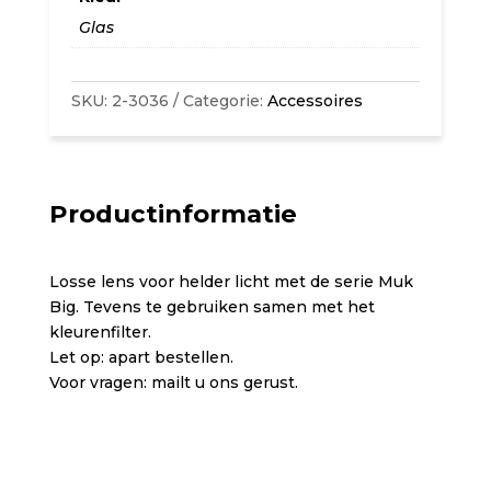
voor
Glas
serie
Muk
SKU:
2-3036
Categorie:
Accessoires
Big
aantal
Productinformatie
Losse lens voor helder licht met de serie Muk
Big. Tevens te gebruiken samen met het
kleurenfilter.
Let op: apart bestellen.
Voor vragen: mailt u ons gerust.