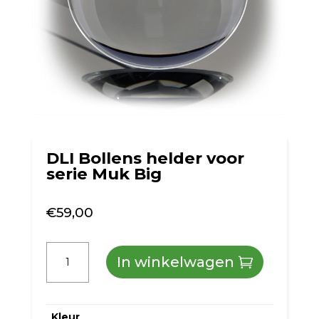
DLI Bollens helder voor
serie Muk Big
€
59,00
DLI
In winkelwagen
Bollens
helder
Kleur