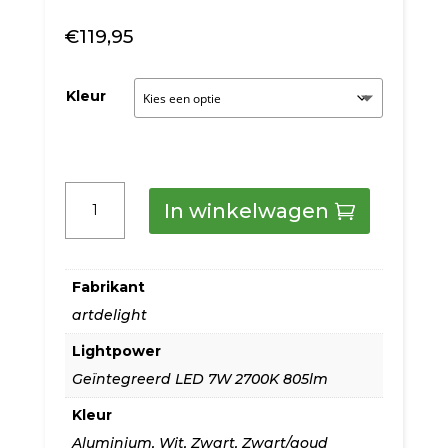
€
119,95
Kleur
Artdelight
In winkelwagen
Plafondlamp
Brock
Fabrikant
diverse
artdelight
kleuren
Lightpower
aantal
Geïntegreerd LED 7W 2700K 805lm
Kleur
Aluminium
,
Wit
,
Zwart
,
Zwart/goud