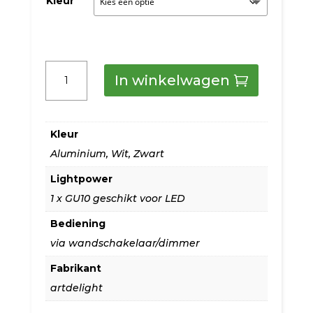
Kleur
Artdelight
In winkelwagen
1-
L
Kleur
Spot
Aluminium
,
Wit
,
Zwart
Meist
Lightpower
zwart
1 x GU10 geschikt voor LED
of
Bediening
wit
via wandschakelaar/dimmer
aantal
Fabrikant
artdelight