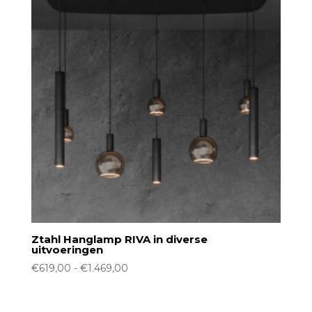
Ztahl Hanglamp RIVA in diverse
uitvoeringen
Prijsklasse:
€
619,00
-
€
1.469,00
€619,00
tot