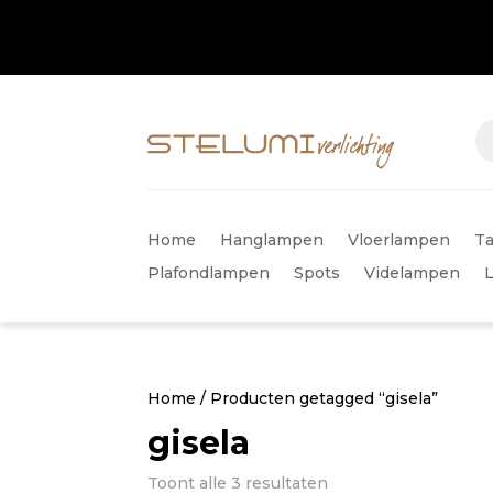
Home
Hanglampen
Vloerlampen
Ta
Plafondlampen
Spots
Videlampen
Home
/ Producten getagged “gisela”
gisela
Gesorteerd
Toont alle 3 resultaten