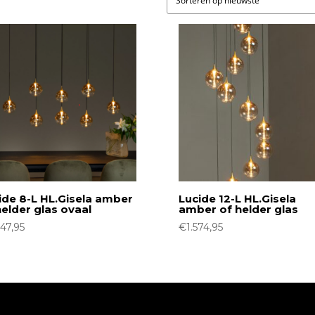
ide 8-L HL.Gisela amber
Lucide 12-L HL.Gisela
helder glas ovaal
amber of helder glas
047,95
€
1.574,95