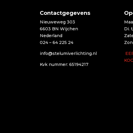
Contactgegevens
Op
Nieuweweg 303
Maa
6603 BN Wijchen
Di. 
Nederland
Zat
024 – 64 225 24
Zon
info@stelumiverlichting.nl
EE
KO
Kvk nummer: 65194217