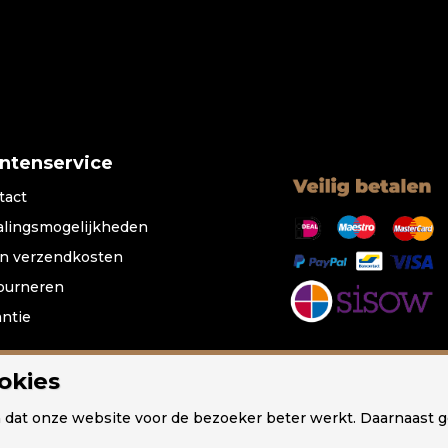
antenservice
tact
alingsmogelijkheden
n verzendkosten
ourneren
antie
okies
ampen
Tafellampen
Wandlampen
Plafondlampen
Sp
n dat onze website voor de bezoeker beter werkt. Daarnaast 