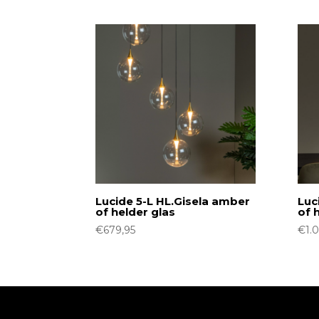
op
nieuwste
Lucide 5-L HL.Gisela amber
Luc
of helder glas
of 
€
679,95
€
1.