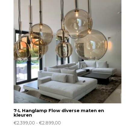
7-L Hanglamp Flow diverse maten en
kleuren
Prijsklasse:
€
2.399,00
-
€
2.899,00
€2.399,00