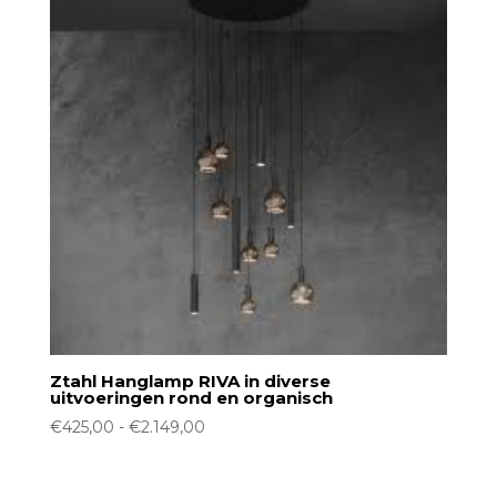
Ztahl Hanglamp RIVA in diverse
uitvoeringen rond en organisch
Prijsklasse:
€
425,00
-
€
2.149,00
€425,00
tot