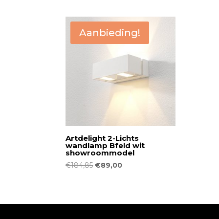
Aanbieding!
Artdelight 2-Lichts
wandlamp Bfeld wit
showroommodel
Oorspronkelijke
Huidige
€
184,85
€
89,00
prijs
prijs
was:
is:
€184,85.
€89,00.