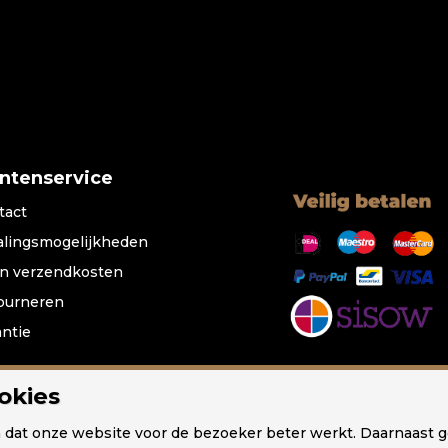
antenservice
tact
alingsmogelijkheden
n verzendkosten
ourneren
antie
okies
ampen
Tafellampen
Wandlampen
Plafondlampen
Sp
n dat onze website voor de bezoeker beter werkt. Daarnaast 