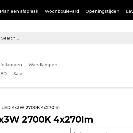
Plan een afspraak
Woonboulevard
Openingstijden
Lev
fellampen
Wandlampen
LED
Sale
rd LED 4x3W 2700K 4x270lm
4x3W 2700K 4x270lm