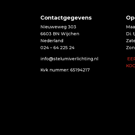
Contactgegevens
Op
Nieuweweg 303
Maa
6603 BN Wijchen
Di. 
Nederland
Zat
024 – 64 225 24
Zon
info@stelumiverlichting.nl
EE
KO
Kvk nummer: 65194217