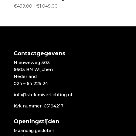
Prijsklasse:
€
499,00
-
€
1.049,00
€499,00
tot
€1.049,00
Contactgegevens
Nieuweweg 303
6603 BN Wijchen
Nederland
024 – 64 225 24
info@stelumiverlichting.nl
Kvk nummer: 65194217
Openingstijden
Maandag gesloten