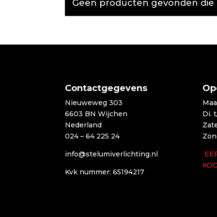
Geen producten gevonden die aa
Contactgegevens
Op
Nieuweweg 303
Maa
6603 BN Wijchen
Di. 
Nederland
Zat
024 – 64 225 24
Zon
info@stelumiverlichting.nl
EE
KO
Kvk nummer: 65194217