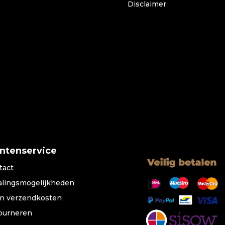
Disclaimer
antenservice
tact
alingsmogelijkheden
n verzendkosten
ourneren