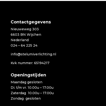
€1.949,00.
€1.249,00.
Contactgegevens
Nieuweweg 303
6603 BN Wijchen
Nederland
024 – 64 225 24
info@stelumiverlichting.nl
Kvk nummer: 65194217
Openingstijden
Maandag gesloten
Di. t/m vr. 10.00u – 17.00u
Zaterdag 10.00u – 17.00u
Zondag gesloten