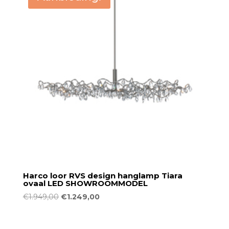
Harco loor RVS design hanglamp Tiara
ovaal LED SHOWROOMMODEL
Oorspronkelijke
Huidige
€
1.949,00
€
1.249,00
prijs
prijs
was:
is: