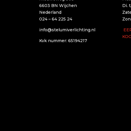
6603 BN Wijchen
Di. 
Nederland
Zat
024 – 64 225 24
Zon
info@stelumiverlichting.nl
EE
KO
Kvk nummer: 65194217