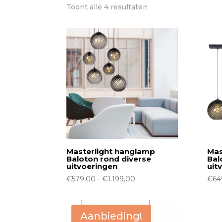
Gesorteerd
Toont alle 4 resultaten
op
nieuwste
Masterlight hanglamp
Mas
Baloton rond diverse
Bal
uitvoeringen
uit
Prijsklasse:
€
579,00
-
€
1.199,00
€
64
€579,00
tot
€1.199,00
Aanbieding!