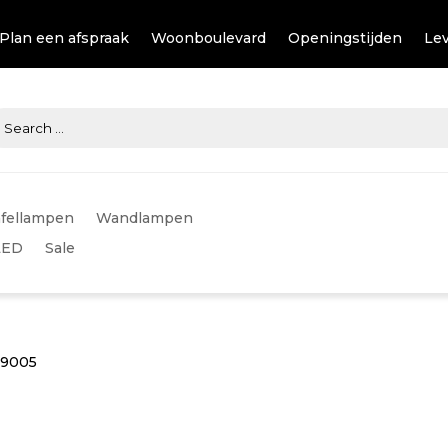
Plan een afspraak
Woonboulevard
Openingstijden
Lev
fellampen
Wandlampen
LED
Sale
 9005