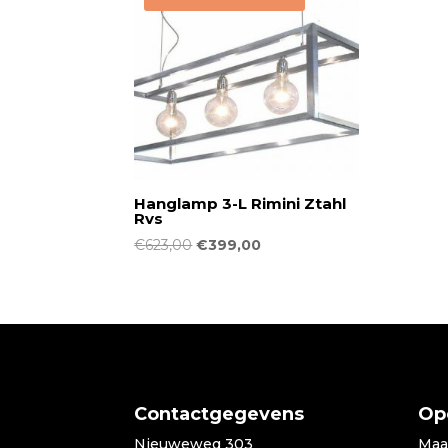
Hanglamp 3-L Rimini Ztahl
Rvs
Oorspronkelijke
Huidige
€
623,00
€
399,00
prijs
prijs
was:
is:
€623,00.
€399,00.
Contactgegevens
Op
Nieuweweg 303
Maa