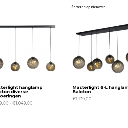
terlight hanglamp
Masterlight 6-L hangla
oton diverse
Baloton
voeringen
€
1.139,00
Prijsklasse:
9,00
-
€
1.049,00
€649,00
tot
€1.049,00