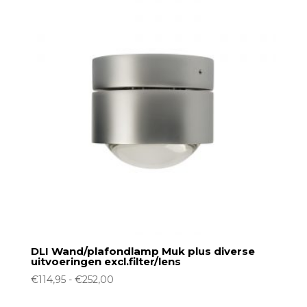
DLI Wand/plafondlamp Muk plus diverse
uitvoeringen excl.filter/lens
Prijsklasse:
€
114,95
-
€
252,00
€114,95