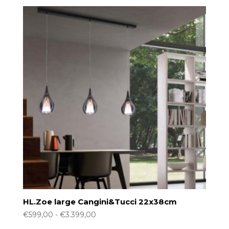
tot
€5.599,00
HL.Zoe large Cangini&Tucci 22x38cm
Prijsklasse:
€
599,00
-
€
3.399,00
€599,00