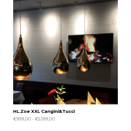
HL.Zoe XXL Cangini&Tucci
Prijsklasse:
€
999,00
-
€
5.599,00
€999,00