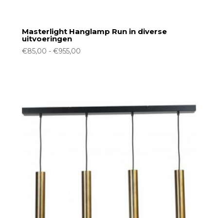
Masterlight Hanglamp Run in diverse
uitvoeringen
Prijsklasse:
€
85,00
-
€
955,00
€85,00
tot
€955,00