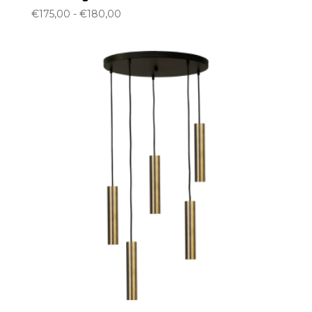
Prijsklasse:
€
175,00
-
€
180,00
€175,00
tot
€180,00