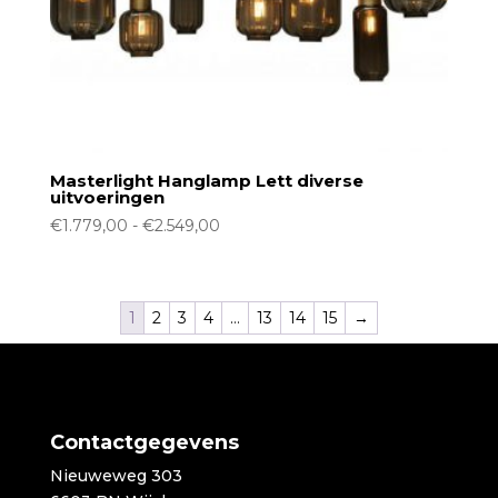
Masterlight Hanglamp Lett diverse
uitvoeringen
Prijsklasse:
€
1.779,00
-
€
2.549,00
€1.779,00
tot
€2.549,00
1
2
3
4
…
13
14
15
→
Contactgegevens
Nieuweweg 303