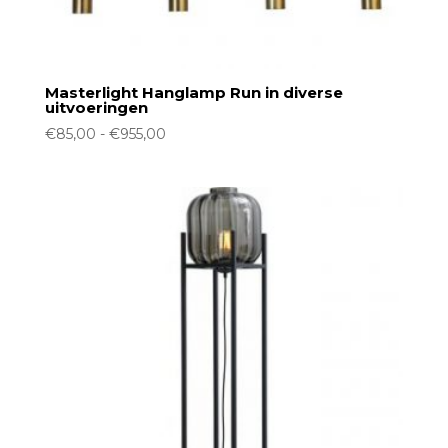
Masterlight Hanglamp Run in diverse
uitvoeringen
Prijsklasse:
€
85,00
-
€
955,00
€85,00
tot
€955,00