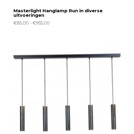
Masterlight Hanglamp Run in diverse
uitvoeringen
Prijsklasse:
€
85,00
-
€
955,00
€85,00
tot
€955,00