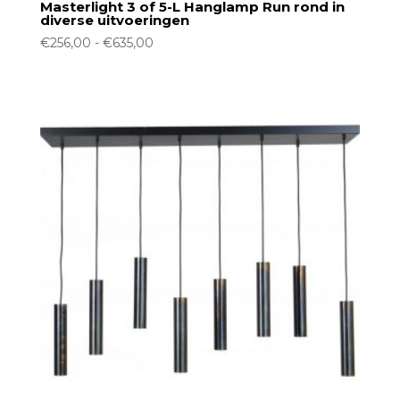
Masterlight 3 of 5-L Hanglamp Run rond in
diverse uitvoeringen
Prijsklasse:
€
256,00
-
€
635,00
€256,00
tot
€635,00