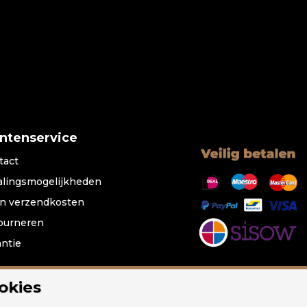
antenservice
tact
alingsmogelijkheden
n verzendkosten
ourneren
antie
okies