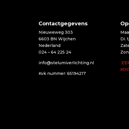
Contactgegevens
Op
Nieuweweg 303
Maa
6603 BN Wijchen
Di. 
Nederland
Zat
024 – 64 225 24
Zon
info@stelumiverlichting.nl
EE
KO
Kvk nummer: 65194217