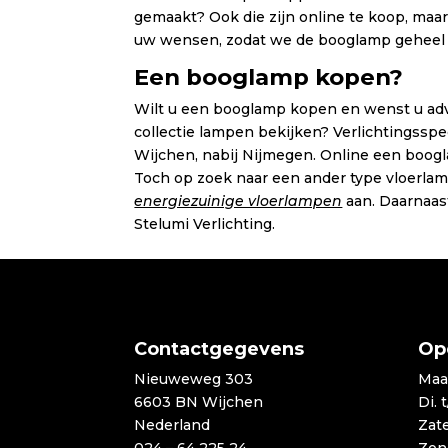
gemaakt? Ook die zijn online te koop, maa
uw wensen, zodat we de booglamp geheel 
Een booglamp kopen?
Wilt u een booglamp kopen en wenst u advi
collectie lampen bekijken? Verlichtingsspe
Wijchen, nabij Nijmegen. Online een boogl
Toch op zoek naar een ander type vloerla
energiezuinige vloerlampen
aan. Daarnaa
Stelumi Verlichting.
Contactgegevens
Op
Nieuweweg 303
Maa
6603 BN Wijchen
Di. 
Nederland
Zat
024 – 64 225 24
Zon