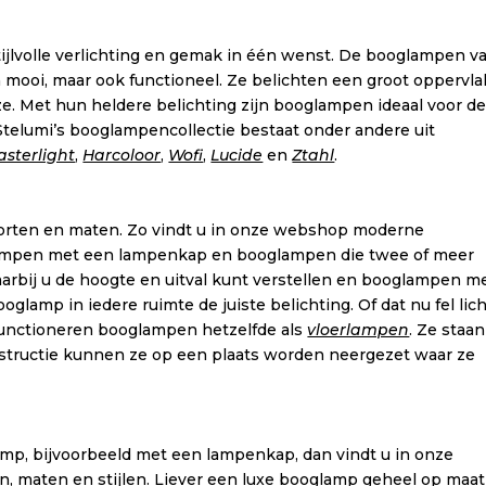
tijlvolle verlichting en gemak in één wenst. De booglampen v
en mooi, maar ook functioneel. Ze belichten een groot oppervl
. Met hun heldere belichting zijn booglampen ideaal voor d
elumi’s booglampencollectie bestaat onder andere uit
sterlight
,
Harcoloor
,
Wofi
,
Lucide
en
Ztahl
.
soorten en maten. Zo vindt u in onze webshop moderne
ampen met een lampenkap en booglampen die twee of meer
rbij u de hoogte en uitval kunt verstellen en booglampen m
lamp in iedere ruimte de juiste belichting. Of dat nu fel lic
jk functioneren booglampen hetzelfde als
vloerlampen
. Ze staan
nstructie kunnen ze op een plaats worden neergezet waar ze
mp, bijvoorbeeld met een lampenkap, dan vindt u in onze
, maten en stijlen. Liever een luxe booglamp geheel op maat