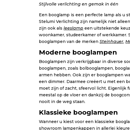
Stijlvolle verlichting en gemak in één
Een booglamp is een perfecte lamp als u s
Stelumi Verlichting zijn namelijk niet alle
zijn ook als
leeslamp
een uitstekende keuze
woonkamer, studeerkamer of werkkamer. St
booglampen van de merken
Steinhauer
,
Ma
Moderne booglampen
Booglampen zijn verkrijgbaar in diverse 
booglampen, zoals bolbooglampen, boogl
armen hebben. Ook zijn er booglampen waa
een dimmer. Daarmee creëert u met een boog
moet zijn of zacht, sfeervol licht. Eigenli
meestal op de vloer en dankzij de boogco
nooit in de weg staan.
Klassieke booglampen
Wanneer u kiest voor een klassieke boogla
showroom lampenkappen in allerlei kleuren