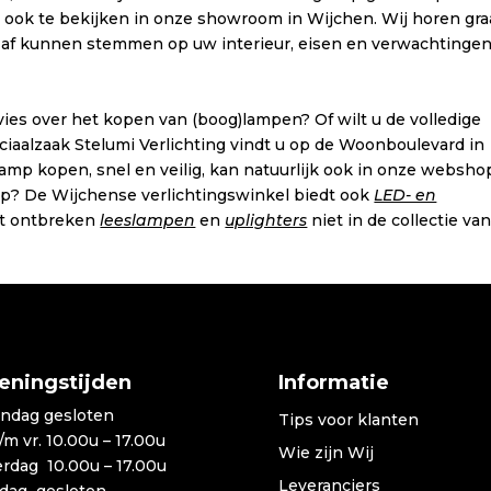
r ook te bekijken in onze showroom in Wijchen. Wij horen gr
af kunnen stemmen op uw interieur, eisen en verwachtingen
es over het kopen van (boog)lampen? Of wilt u de volledige
ciaalzaak Stelumi Verlichting vindt u op de Woonboulevard in
amp kopen, snel en veilig, kan natuurlijk ook in onze websho
mp? De Wijchense verlichtingswinkel biedt ook
LED- en
st ontbreken
leeslampen
en
uplighters
niet in de collectie va
eningstijden
Informatie
ndag gesloten
Tips voor klanten
t/m vr. 10.00u – 17.00u
Wie zijn Wij
erdag 10.00u – 17.00u
Leveranciers
dag gesloten