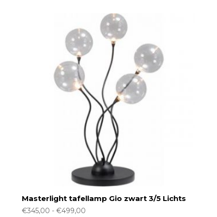
tot
€885,00
Masterlight tafellamp Gio zwart 3/5 Lichts
Prijsklasse:
€
345,00
-
€
499,00