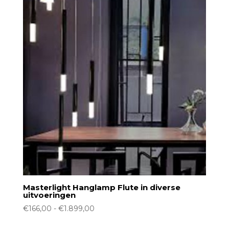
Masterlight Hanglamp Flute in diverse
uitvoeringen
Prijsklasse:
€
166,00
-
€
1.899,00
€166,00