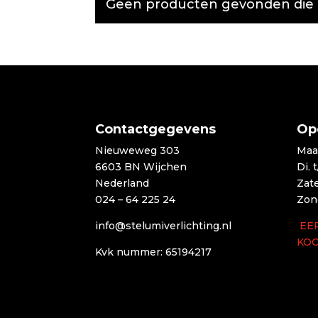
Geen producten gevonden die aa
Contactgegevens
Op
Nieuweweg 303
Maa
6603 BN Wijchen
Di. 
Nederland
Zat
024 – 64 225 24
Zon
info@stelumiverlichting.nl
EE
KO
Kvk nummer: 65194217