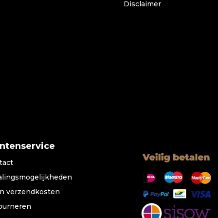
Disclaimer
antenservice
tact
alingsmogelijkheden
n verzendkosten
ourneren