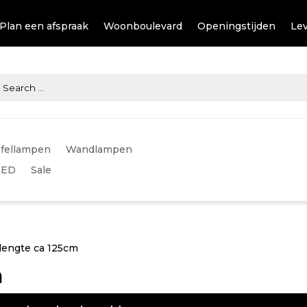
Plan een afspraak
Woonboulevard
Openingstijden
Lev
fellampen
Wandlampen
LED
Sale
 lengte ca 125cm
m