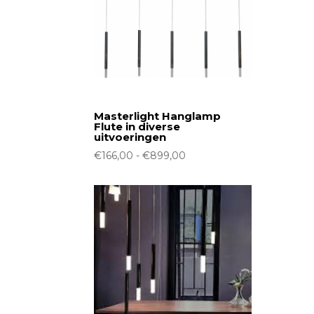
Masterlight Hanglamp
Flute in diverse
uitvoeringen
Prijsklasse:
€
166,00
-
€
899,00
€166,00
tot
€899,00