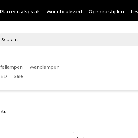
Plan een afspraak
Woonboulevard
Openingstijden
Lev
fellampen
Wandlampen
LED
Sale
hts