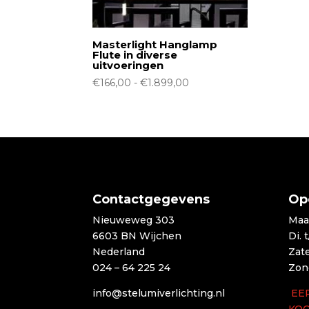
Masterlight Hanglamp
Flute in diverse
uitvoeringen
Prijsklasse:
€
166,00
-
€
1.899,00
€166,00
tot
€1.899,00
Contactgegevens
Op
Nieuweweg 303
Maa
6603 BN Wijchen
Di. 
Nederland
Zat
024 – 64 225 24
Zon
info@stelumiverlichting.nl
EE
KO