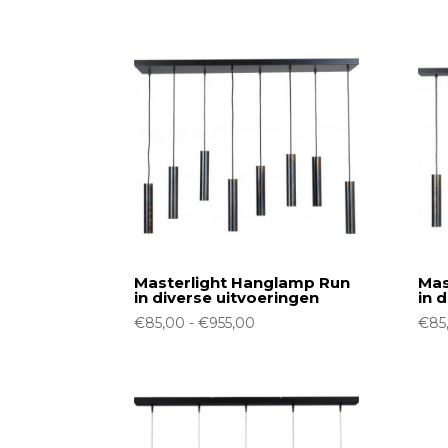
op
nieuwste
Masterlight Hanglamp Run
Mas
in diverse uitvoeringen
in 
Prijsklasse:
€
85,00
-
€
955,00
€
85
€85,00
tot
€955,00