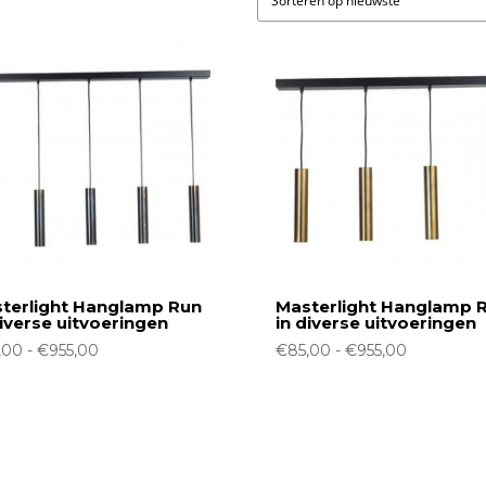
terlight Hanglamp Run
Masterlight Hanglamp 
diverse uitvoeringen
in diverse uitvoeringen
Prijsklasse:
Prijsklasse:
,00
-
€
955,00
€
85,00
-
€
955,00
€85,00
€85,00
tot
tot
€955,00
€955,00